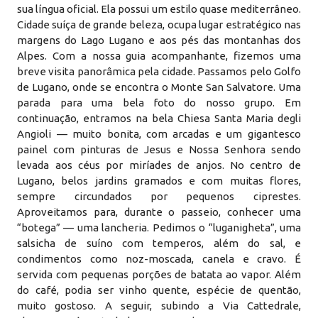
sua língua oficial. Ela possui um estilo quase mediterrâneo.
Cidade suíça de grande beleza, ocupa lugar estratégico nas
margens do Lago Lugano e aos pés das montanhas dos
Alpes. Com a nossa guia acompanhante, fizemos uma
breve visita panorâmica pela cidade. Passamos pelo Golfo
de Lugano, onde se encontra o Monte San Salvatore. Uma
parada para uma bela foto do nosso grupo. Em
continuação, entramos na bela Chiesa Santa Maria degli
Angioli — muito bonita, com arcadas e um gigantesco
painel com pinturas de Jesus e Nossa Senhora sendo
levada aos céus por miríades de anjos. No centro de
Lugano, belos jardins gramados e com muitas flores,
sempre circundados por pequenos ciprestes.
Aproveitamos para, durante o passeio, conhecer uma
“botega” — uma lancheria. Pedimos o “luganigheta”, uma
salsicha de suíno com temperos, além do sal, e
condimentos como noz-moscada, canela e cravo. É
servida com pequenas porções de batata ao vapor. Além
do café, podia ser vinho quente, espécie de quentão,
muito gostoso. A seguir, subindo a Via Cattedrale,