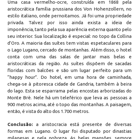
Uma casa vermelho-ocre, construída em 1868 pela
aristocrática família prussiana dos Von Hohenzollern, no
estilo italiano, onde pernoitamos. Já foi uma propriedade
privada. Talvez por isso ainda exista a ideia de
imponência, tanto pela sua aparência externa quanto pelo
seu interior. Sua localização é especial: no topo da Collina
d’Oro. A maioria das suítes tem vistas espetaculares para
o Lago Lugano, cercado de montanhas. Além disso, o hotel
conta com uma das salas de jantar mais belas e
aristocráticas da região. As suítes dispõem de sacadas
floridas com balcões e são um lugar perfeito para um
“happy hour”. Do hotel, em uma hora de caminhada,
chega-se à pitoresca cidade de Gandria, também à beira
do lago. Esta se esparrama pelas encostas arborizadas do
Monte Brè. Nele há um teleférico que leva as pessoas a
900 metros acima, até o topo das montanhas. A paisagem,
então, é vista do alto dos 1.700 metros.
Conclusão:
a aristocracia está presente de diversas
formas em Lugano. O lugar foi disputado por dinastias
milanesas e pela nobreza. As belas mansões, sempre