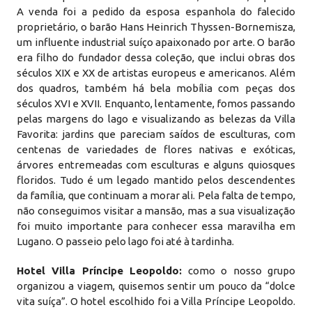
A venda foi a pedido da esposa espanhola do falecido
proprietário, o barão Hans Heinrich Thyssen-Bornemisza,
um influente industrial suíço apaixonado por arte. O barão
era filho do fundador dessa coleção, que inclui obras dos
séculos XIX e XX de artistas europeus e americanos. Além
dos quadros, também há bela mobília com peças dos
séculos XVI e XVII. Enquanto, lentamente, fomos passando
pelas margens do lago e visualizando as belezas da Villa
Favorita: jardins que pareciam saídos de esculturas, com
centenas de variedades de flores nativas e exóticas,
árvores entremeadas com esculturas e alguns quiosques
floridos. Tudo é um legado mantido pelos descendentes
da família, que continuam a morar ali. Pela falta de tempo,
não conseguimos visitar a mansão, mas a sua visualização
foi muito importante para conhecer essa maravilha em
Lugano. O passeio pelo lago foi até à tardinha.
Hotel Villa Príncipe Leopoldo:
como o nosso grupo
organizou a viagem, quisemos sentir um pouco da “dolce
vita suíça”. O hotel escolhido foi a Villa Príncipe Leopoldo.