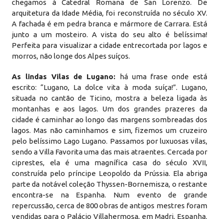
chegamos à Catedral Romana de San Lorenzo. De
arquitetura da Idade Média, foi reconstruída no século XV.
A fachada é em pedra branca e mármore de Carrara. Está
junto a um mosteiro. A vista do seu alto é belíssima!
Perfeita para visualizar a cidade entrecortada por lagos e
morros, não longe dos Alpes suíços.
As lindas Vilas de Lugano:
há uma frase onde está
escrito: “Lugano, La dolce vita à moda suíça!”. Lugano,
situada no cantão de Ticino, mostra a beleza ligada às
montanhas e aos lagos. Um dos grandes prazeres da
cidade é caminhar ao longo das margens sombreadas dos
lagos. Mas não caminhamos e sim, fizemos um cruzeiro
pelo belíssimo Lago Lugano. Passamos por luxuosas vilas,
sendo a Villa Favorita uma das mais atraentes. Cercada por
ciprestes, ela é uma magnífica casa do século XVII,
construída pelo príncipe Leopoldo da Prússia. Ela abriga
parte da notável coleção Thyssen-Bornemisza, o restante
encontra-se na Espanha. Num evento de grande
repercussão, cerca de 800 obras de antigos mestres foram
vendidas para o Palácio Villahermosa, em Madri, Espanha.