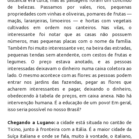
distância era curta, mas as paisagens foram um contínuo
de belezas. Passamos por vales, rios, pequenas
propriedades com vinhas e oliveiras, pomares de frutas —
maçãs, laranjeiras, limoeiros — e hortas com vegetais
cultivados em ordem nos canteiros. Nas vilas, o
interessante foi notar que as casas não possuem
números, mas pequenas placas com o nome da família.
Também foi muito interessante ver, na beira das estradas,
pequenas tendas sem atendente, com cestos de frutas e
legumes. O preço estava anotado, e as pessoas
interessadas deixavam o dinheiro numa caixa coletora ao
lado. O mesmo acontece com as flores: as pessoas podem
entrar nos jardins das fazendas, pegar as flores que
acharem interessantes e pagar, deixando o dinheiro,
obedecendo à tabela de preços, em caixa anexa. Não há
intervenção humana. É a educação de um povo! Em geral,
isso seria possível no nosso Brasil?
Chegando a Lugano:
a cidade está situada no cantão de
Ticino, junto à fronteira com a Itália. É a maior cidade da
Suíça italiana e onde se fala, muito à vontade, o italiano,