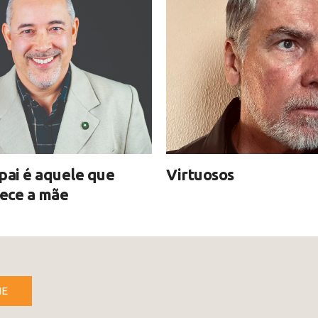
pai é aquele que
Virtuosos
ece a mãe
NE