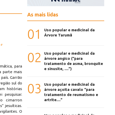
As mais lidas
01
Uso popular e medicinal da
Árvore Tarumã
 e
02
Uso popular e medicinal da
árvore angico (“para
tratamento de asma, bronquite
omática, para
e sinusite, ....”)
a parte mais
 país. Garrão
região sul do
03
Uso popular e medicinal da
am histórias
árvore açoita cavalo “para
 pesquisar.
tratamento de reumatismo e
artrite....”
o cimarron
” jesuíticas.
igilantes. O