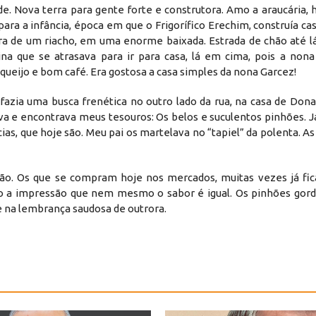
e. Nova terra para gente forte e construtora. Amo a araucária, h
ara a infância, época em que o Frigorífico Erechim, construía ca
ira de um riacho, em uma enorme baixada. Estrada de chão até l
na que se atrasava para ir para casa, lá em cima, pois a non
ueijo e bom café. Era gostosa a casa simples da nona Garcez!
zia uma busca frenética no outro lado da rua, na casa de Dona
a e encontrava meus tesouros: Os belos e suculentos pinhões. J
ias, que hoje são. Meu pai os martelava no “tapiel” da polenta. A
hão. Os que se compram hoje nos mercados, muitas vezes já f
ho a impressão que nem mesmo o sabor é igual. Os pinhões gor
e na lembrança saudosa de outrora.