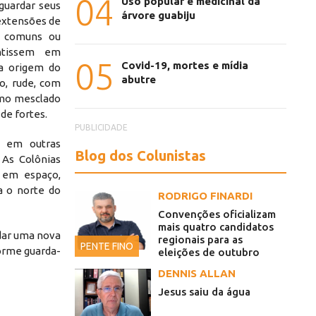
04
Uso popular e medicinal da
guardar seus
árvore guabiju
 extensões de
os comuns ou
ntissem em
05
Covid-19, mortes e mídia
 a origem do
abutre
o, rude, com
esmo mesclado
de fortes.
PUBLICIDADE
s em outras
Blog dos Colunistas
 As Colônias
 em espaço,
a o norte do
RODRIGO FINARDI
Convenções oficializam
mais quatro candidatos
ndar uma nova
regionais para as
PENTE FINO
orme guarda-
eleições de outubro
DENNIS ALLAN
Jesus saiu da água