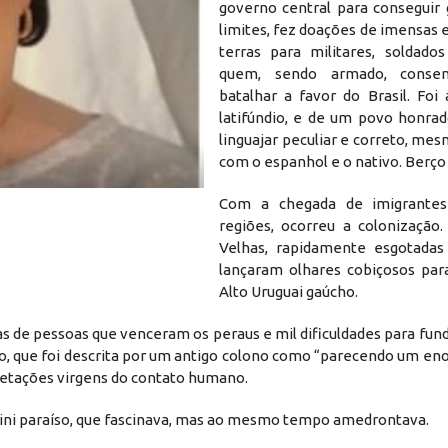
governo central para conseguir 
limites, fez doações de imensas
terras para militares, soldad
quem, sendo armado, conse
batalhar a favor do Brasil. Foi
latifúndio, e de um povo honrad
linguajar peculiar e correto, m
com o espanhol e o nativo. Berço 
Com a chegada de imigrante
regiões, ocorreu a colonização.
Velhas, rapidamente esgotadas
lançaram olhares cobiçosos par
Alto Uruguai gaúcho.
nas de pessoas que venceram os peraus e mil dificuldades para fu
ão, que foi descrita por um antigo colono como “parecendo um en
getações virgens do contato humano.
ini paraíso, que fascinava, mas ao mesmo tempo amedrontava.