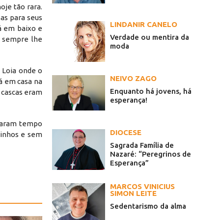
oje tão rara.
sas para seus
LINDANIR CANELO
á em baixo e
Verdade ou mentira da
a sempre lhe
moda
 Loia onde o
NEIVO ZAGO
á em casa na
Enquanto há jovens, há
s cascas eram
esperança!
icaram tempo
DIOCESE
dinhos e sem
Sagrada Família de
Nazaré: “Peregrinos de
Esperança”
MARCOS VINICIUS
SIMON LEITE
Sedentarismo da alma