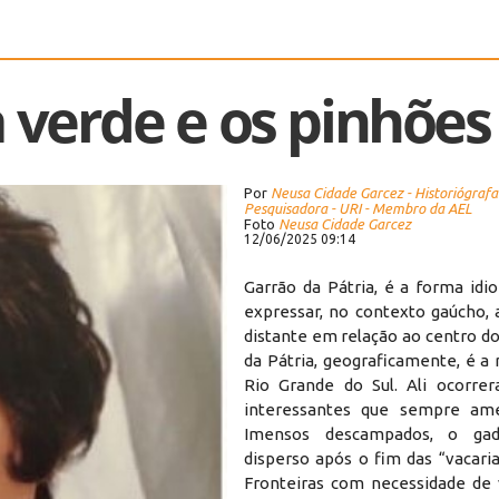
 verde e os pinhões
Por
Neusa Cidade Garcez - Historiógrafa
Pesquisadora - URI - Membro da AEL
Foto
Neusa Cidade Garcez
12/06/2025 09:14
Garrão da Pátria, é a forma idi
expressar, no contexto gaúcho, 
distante em relação ao centro do
da Pátria, geograficamente, é a 
Rio Grande do Sul. Ali ocorrer
interessantes que sempre amei
Imensos descampados, o gad
disperso após o fim das “vacarias
Fronteiras com necessidade de v