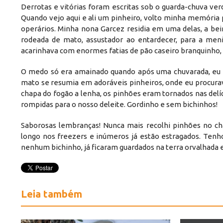
Derrotas e vitórias foram escritas sob o guarda-chuva verd
Quando vejo aqui e ali um pinheiro, volto minha memória p
operários. Minha nona Garcez residia em uma delas, a be
rodeada de mato, assustador ao entardecer, para a meni
acarinhava com enormes fatias de pão caseiro branquinho, q
O medo só era amainado quando após uma chuvarada, eu fa
mato se resumia em adoráveis pinheiros, onde eu procurav
chapa do fogão a lenha, os pinhões eram tornados nas delíc
rompidas para o nosso deleite. Gordinho e sem bichinhos!
Saborosas lembranças! Nunca mais recolhi pinhões no c
longo nos freezers e inúmeros já estão estragados. Ten
nenhum bichinho, já ficaram guardados na terra orvalhada 
Leia também